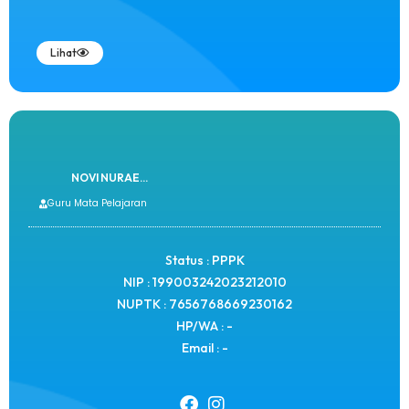
Lihat
NOVI NURAE...
Guru Mata Pelajaran
Status : PPPK
NIP : 199003242023212010
NUPTK : 7656768669230162
HP/WA : -
Email : -