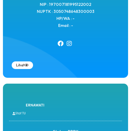
NIP : 197007181995122002
NUPTK : 3050748648300003
HP/WA : -
Email : -
Lihat
ERNAWATI
Staf TU