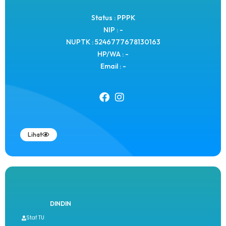
Status : PPPK
NIP : -
NUPTK : 5246777678130163
HP/WA : -
Email : -
Lihat
DINDIN
Staf TU