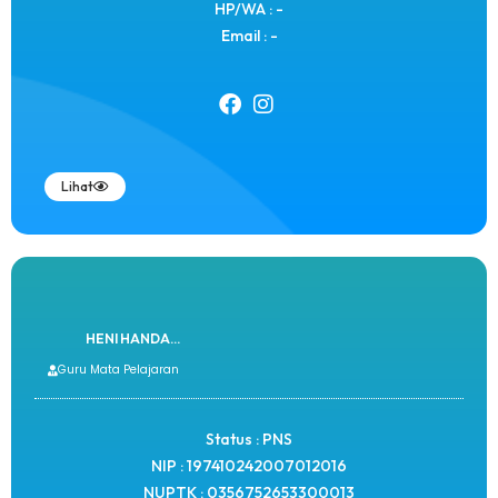
HP/WA : -
Email : -
Lihat
HENI HANDA...
Guru Mata Pelajaran
Status : PNS
NIP : 197410242007012016
NUPTK : 0356752653300013