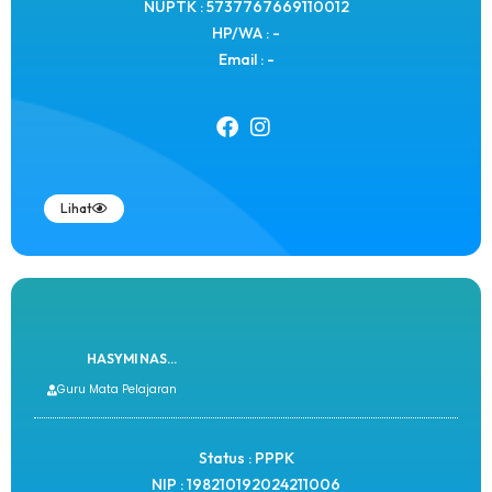
NUPTK : 5737767669110012
HP/WA : -
Email : -
Lihat
HASYMI NAS...
Guru Mata Pelajaran
Status : PPPK
NIP : 198210192024211006