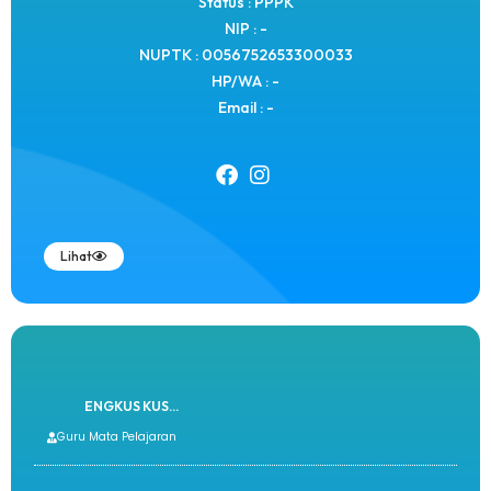
Status : PPPK
NIP : -
NUPTK : 0056752653300033
HP/WA : -
Email : -
Lihat
ENGKUS KUS...
Guru Mata Pelajaran