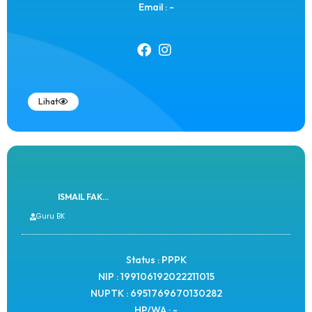
Email : -
Lihat
ISMAIL FAK...
Guru BK
Status : PPPK
NIP : 199106192022211015
NUPTK : 6951769670130282
HP/WA : -