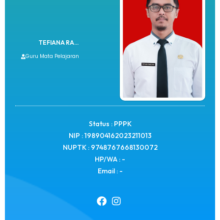
TEFIANA RA...
Guru Mata Pelajaran
Status : PPPK
NIP : 198904162023211013
NUPTK : 9748767668130072
HP/WA : -
Email : -