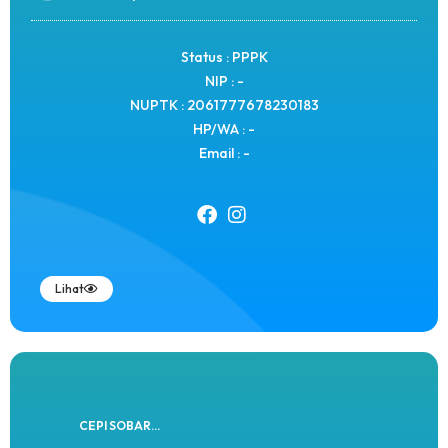
Status : PPPK
NIP : -
NUPTK : 2061777678230183
HP/WA : -
Email : -
Lihat
CEPI SOBAR...