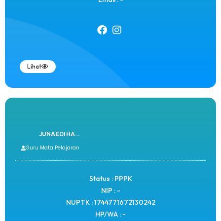
Lihat
JUNAEDI HA...
Guru Mata Pelajaran
Status : PPPK
NIP : -
NUPTK : 1744771672130242
HP/WA : -