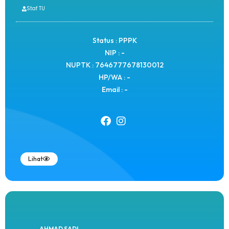
Staf TU
Status : PPPK
NIP : -
NUPTK : 7646777678130012
HP/WA : -
Email : -
Lihat
AHMAD SADI...