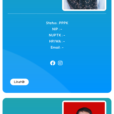
Status : PPPK
NIP : -
NUPTK : -
HP/WA : -
Email : -
Lihat