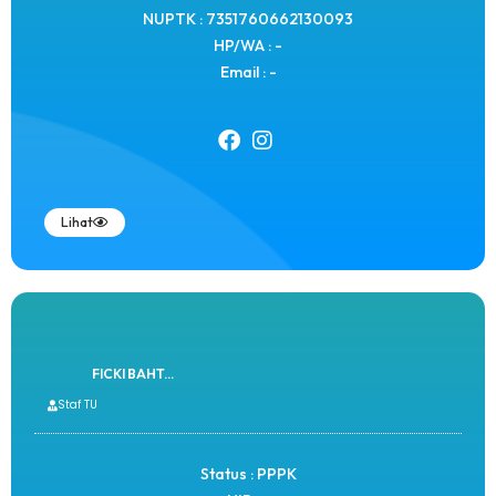
NUPTK : 7351760662130093
HP/WA : -
Email : -
Lihat
FICKI BAHT...
Staf TU
Status : PPPK