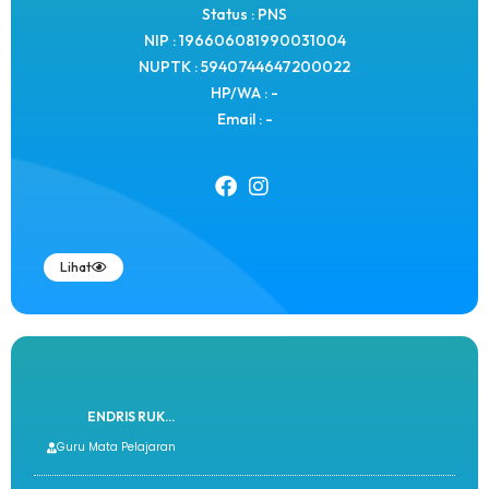
Status : PNS
NIP : 196606081990031004
NUPTK : 5940744647200022
HP/WA : -
Email : -
Lihat
ENDRIS RUK...
Guru Mata Pelajaran