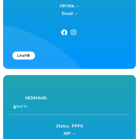
HP/WA : -
Email : -
Lihat
HEDIN RAID...
Staf TU
Status : PPPK
NIP : -