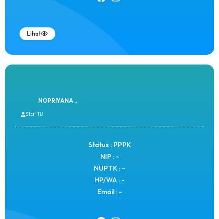
Lihat
NOPRIYANA ...
Staf TU
Status : PPPK
NIP : -
NUPTK : -
HP/WA : -
Email : -