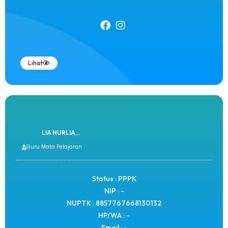
Lihat
LIA NURLIA...
Guru Mata Pelajaran
Status : PPPK
NIP : -
NUPTK : 8857767668130132
HP/WA : -
Email : -