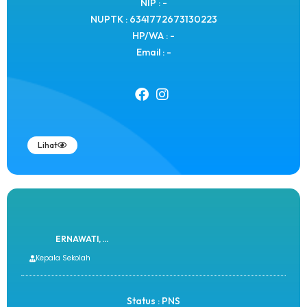
NIP : -
NUPTK : 6341772673130223
HP/WA : -
Email : -
Lihat
ERNAWATI, ...
Kepala Sekolah
Status : PNS