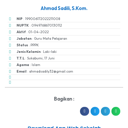
Ahmad Sadili, S.Kom.
NIP
: 199006172022211008
NUPTK
: 0949768670130112
Aktif
: 01-04-2022
Jabatan
: Guru Mata Pelajaran
Status
: PPPK
Jenis Kelamin
: Laki-laki
T.T.L
: Sukabumi, 17 Juni
Agama
: Islam
Email
: ahmadsadily32@gmail.com
Bagikan :