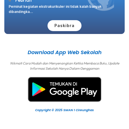
Febrian
Peminat kegiatan ekstrakurikuler ini tidak kalah banyak
dibandingka...
Paskibra
Download App Web Sekolah
Nikmati Cara Mudah dan Menyenangkan Ketika Membaca Buku, Update
Informasi Sekolah Hanya Dalam Genggaman
Copyright © 2025 SMAN 1 Cireunghas