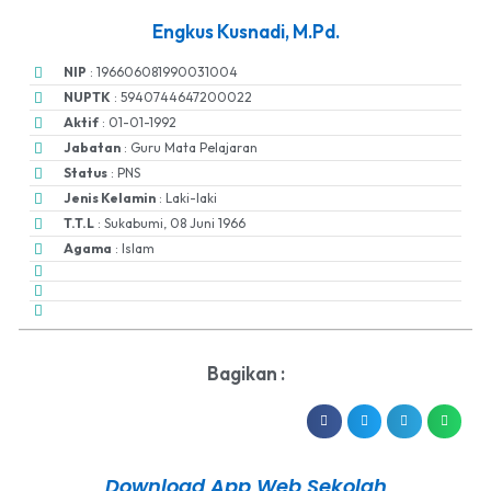
Engkus Kusnadi, M.Pd.
NIP
: 196606081990031004
NUPTK
: 5940744647200022
Aktif
: 01-01-1992
Jabatan
: Guru Mata Pelajaran
Status
: PNS
Jenis Kelamin
: Laki-laki
T.T.L
: Sukabumi, 08 Juni 1966
Agama
: Islam
Bagikan :
Download App Web Sekolah