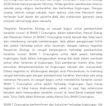
2026 bukan hanya program tahunan, tetapi gerakan pembiasaan menuju
sekolah yang religius, berkarakter, dan berbudaya lingkungan. Dengan
sinergi seluruh warga sekolah, kami optimis nilai-nilai Pancaniti akan
tertanam kuat dalam diri peserta didik dan melahirkan generasi yang
menjadi rahmat bagi alam semesta.
“Kegiatan Pesantren Ekologi ini sangat bagus untuk pembentukan
karakter siswa/i di SMAN 1 Cireunghas dalam kebersihan, Hemat Energi
dan Menanam Pohon. Di SMAN 1 Cireunghas masih banyak dan tidak luput
dari membuang sampah sembarangan, lalai dalam penggunaan listrik
dan peduli terhadap pohon atau tanaman, dengan adanya kegiatan
Pesantren Ekologi ini sangat berpengaruh terhadap pembentukan
karakter siswa/i SMAN 1 Cireunghas untuk lebih peduli terhadap
lingkungan, bijak dalam menggunakan energi dan bijak dalam merawat
pohon atau tanaman di lingkungan. Dari pemberian materi atau teori
kemudian diimplementasikan ke lingkungan sekolah dan masyarakat.
Dalam kegiatan ini dihubungkan dengan asas Pancawaluya, ini memang
sangat berhubungan dengan pembentukan karakter. Kemudian ada yang
namanya Pancaniti, ini sangat bagus untuk membentuk karakter siswa/i
SMAN 1 Cireunghas untuk peduli terhadap lingkungan. Saya harap
kegiatan ini tidak hanya dilaksanakan sekali ini saja, tapi seterusnya
berjalan demi mewujudkan karakter siswa/i di Jawa Barat menjadi lebih
baik. Tutur Galih Abdul Rohman selaku Ketua Osis SMAN Cireunghas.
SMAN 1 Cireunghas berkomitmen dan konsisten terhadap lingkungan. Hal