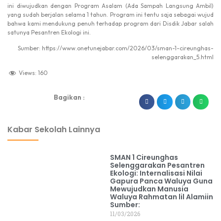
ini diwujudkan dengan Program Asalam (Ada Sampah Langsung Ambil)
yang sudah berjalan selama 1 tahun. Program ini tentu saja sebagai wujud
bahwa kami mendukung penuh terhadap program dari Disdik Jabar salah
satunya Pesantren Ekologi ini.
Sumber: https://www.onetunejabar.com/2026/03/sman-1-cireunghas-
selenggarakan_5.html
Views:
160
Bagikan :
dibuat oleh rrdigital.id
Kabar Sekolah Lainnya
SMAN 1 Cireunghas
Selenggarakan Pesantren
Ekologi: Internalisasi Nilai
Gapura Panca Waluya Guna
Mewujudkan Manusia
Waluya Rahmatan lil Alamiin
Sumber:
11/03/2026