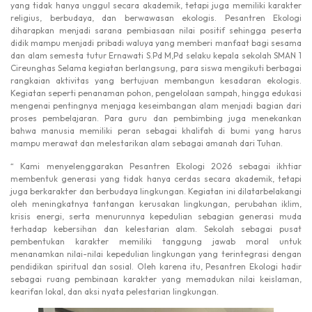
yang tidak hanya unggul secara akademik, tetapi juga memiliki karakter
religius, berbudaya, dan berwawasan ekologis. Pesantren Ekologi
diharapkan menjadi sarana pembiasaan nilai positif sehingga peserta
didik mampu menjadi pribadi waluya yang memberi manfaat bagi sesama
dan alam semesta tutur Ernawati S.Pd M,Pd selaku kepala sekolah SMAN 1
Cireunghas Selama kegiatan berlangsung, para siswa mengikuti berbagai
rangkaian aktivitas yang bertujuan membangun kesadaran ekologis.
Kegiatan seperti penanaman pohon, pengelolaan sampah, hingga edukasi
mengenai pentingnya menjaga keseimbangan alam menjadi bagian dari
proses pembelajaran. Para guru dan pembimbing juga menekankan
bahwa manusia memiliki peran sebagai khalifah di bumi yang harus
mampu merawat dan melestarikan alam sebagai amanah dari Tuhan.
“ Kami menyelenggarakan Pesantren Ekologi 2026 sebagai ikhtiar
membentuk generasi yang tidak hanya cerdas secara akademik, tetapi
juga berkarakter dan berbudaya lingkungan. Kegiatan ini dilatarbelakangi
oleh meningkatnya tantangan kerusakan lingkungan, perubahan iklim,
krisis energi, serta menurunnya kepedulian sebagian generasi muda
terhadap kebersihan dan kelestarian alam. Sekolah sebagai pusat
pembentukan karakter memiliki tanggung jawab moral untuk
menanamkan nilai-nilai kepedulian lingkungan yang terintegrasi dengan
pendidikan spiritual dan sosial. Oleh karena itu, Pesantren Ekologi hadir
sebagai ruang pembinaan karakter yang memadukan nilai keislaman,
kearifan lokal, dan aksi nyata pelestarian lingkungan.