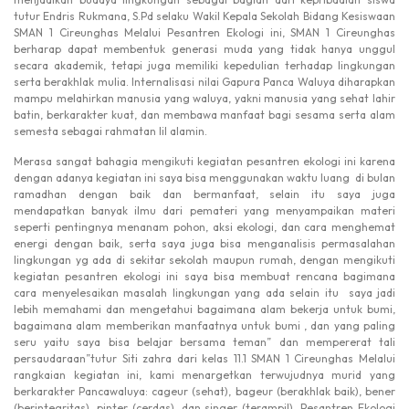
tutur Endris Rukmana, S.Pd selaku Wakil Kepala Sekolah Bidang Kesiswaan
SMAN 1 Cireunghas Melalui Pesantren Ekologi ini, SMAN 1 Cireunghas
berharap dapat membentuk generasi muda yang tidak hanya unggul
secara akademik, tetapi juga memiliki kepedulian terhadap lingkungan
serta berakhlak mulia. Internalisasi nilai Gapura Panca Waluya diharapkan
mampu melahirkan manusia yang waluya, yakni manusia yang sehat lahir
batin, berkarakter kuat, dan membawa manfaat bagi sesama serta alam
semesta sebagai rahmatan lil alamin.
Merasa sangat bahagia mengikuti kegiatan pesantren ekologi ini karena
dengan adanya kegiatan ini saya bisa menggunakan waktu luang di bulan
ramadhan dengan baik dan bermanfaat, selain itu saya juga
mendapatkan banyak ilmu dari pemateri yang menyampaikan materi
seperti pentingnya menanam pohon, aksi ekologi, dan cara menghemat
energi dengan baik, serta saya juga bisa menganalisis permasalahan
lingkungan yg ada di sekitar sekolah maupun rumah, dengan mengikuti
kegiatan pesantren ekologi ini saya bisa membuat rencana bagimana
cara menyelesaikan masalah lingkungan yang ada selain itu saya jadi
lebih memahami dan mengetahui bagaimana alam bekerja untuk bumi,
bagaimana alam memberikan manfaatnya untuk bumi , dan yang paling
seru yaitu saya bisa belajar bersama teman” dan mempererat tali
persaudaraan”tutur Siti zahra dari kelas 11.1 SMAN 1 Cireunghas Melalui
rangkaian kegiatan ini, kami menargetkan terwujudnya murid yang
berkarakter Pancawaluya: cageur (sehat), bageur (berakhlak baik), bener
(berintegritas), pinter (cerdas), dan singer (terampil). Pesantren Ekologi