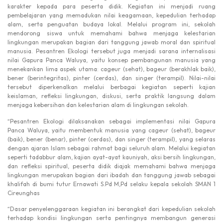
karakter kepada para peserta didik. Kegiatan ini menjadi ruang
pembelajaran yang memadukan nilai keagamaan, kepedulian terhadap
alam, serta penguatan budaya lokal. Melalui program ini, sekolah
mendorong siswa untuk memahami bahwa menjaga kelestarian
lingkungan merupakan bagian dari tanggung jawab moral dan spiritual
manusia. Pesantren Ekologi tersebut juga menjadi sarana internalisasi
nilai Gapura Panca Waluya, yaitu konsep pembangunan manusia yang
menekankan lima aspek utama: cageur (sehat), bageur (berakhlak baik),
bener (berintegritas), pinter (cerdas), dan singer (terampil). Nilai-nilai
tersebut diperkenalkan melalui berbagai kegiatan seperti kajian
keislaman, refleksi lingkungan, diskusi, serta praktik langsung dalam
menjaga kebersihan dan kelestarian alam di lingkungan sekolah.
“Pesantren Ekologi dilaksanakan sebagai implementasi nilai Gapura
Panca Waluya, yaitu membentuk manusia yang cageur (sehat), bageur
(baik), bener (benar), pinter (cerdas), dan singer (terampil), yang selaras
dengan ajaran Islam sebagai rahmat bagi seluruh alam. Melalui kegiatan
seperti tadabbur alam, kajian ayat-ayat kauniyah, aksi bersih lingkungan,
dan refleksi spiritual, peserta didik diajak memahami bahwa menjaga
lingkungan merupakan bagian dari ibadah dan tanggung jawab sebagai
khalifah di bumi tutur Ernawati S.Pd M,Pd selaku kepala sekolah SMAN 1
Cireunghas
“Dasar penyelenggaraan kegiatan ini berangkat dari kepedulian sekolah
terhadap kondisi lingkungan serta pentingnya membangun generasi