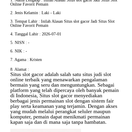
1. Nama Lengkap : Inilah Alasan Situs slot gacor Jadi Situs Slot
Online Favorit Pemain
2. Jenis Kelamin : Laki - Laki
3. Tempat Lahir : Inilah Alasan Situs slot gacor Jadi Situs Slot
Online Favorit Pemain
4. Tanggal Lahir : 2026-07-01
5. NISN : -
6. NIK : -
7. Agama : Kristen
8. Alamat :
Situs slot gacor adalah salah satu situs judi slot
online terbaik yang menawarkan pengalaman
bermain yang seru dan menguntungkan. Sebagai
platform yang telah dipercaya oleh banyak pemain
di Indonesia, Situs slot gacor menyediakan
berbagai jenis permainan slot dengan sistem fair
play serta keamanan yang terjamin. Dengan akses
yang mudah melalui perangkat seluler maupun
komputer, pemain dapat menikmati permainan
kapan saja dan di mana saja tanpa hambatan.