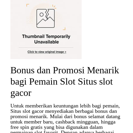
Bonus dan Promosi Menarik
bagi Pemain Slot Situs slot
gacor
Untuk memberikan keuntungan lebih bagi pemain,
Situs slot gacor menyediakan berbagai bonus dan
promosi menarik. Mulai dari bonus selamat datang
untuk member baru, cashback mingguan, hingga
free spin gratis yang bisa digunakan dalam
permainan slot favorit. Dengan adanya berbagai