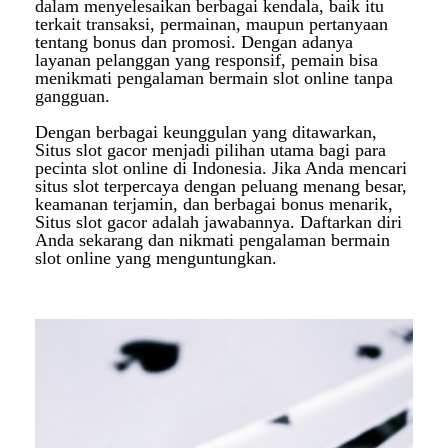
dalam menyelesaikan berbagai kendala, baik itu
terkait transaksi, permainan, maupun pertanyaan
tentang bonus dan promosi. Dengan adanya
layanan pelanggan yang responsif, pemain bisa
menikmati pengalaman bermain slot online tanpa
gangguan.
Dengan berbagai keunggulan yang ditawarkan,
Situs slot gacor menjadi pilihan utama bagi para
pecinta slot online di Indonesia. Jika Anda mencari
situs slot terpercaya dengan peluang menang besar,
keamanan terjamin, dan berbagai bonus menarik,
Situs slot gacor adalah jawabannya. Daftarkan diri
Anda sekarang dan nikmati pengalaman bermain
slot online yang menguntungkan.