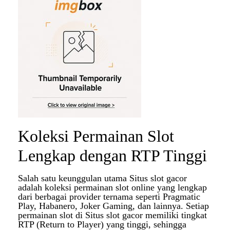
Koleksi Permainan Slot
Lengkap dengan RTP Tinggi
Salah satu keunggulan utama Situs slot gacor
adalah koleksi permainan slot online yang lengkap
dari berbagai provider ternama seperti Pragmatic
Play, Habanero, Joker Gaming, dan lainnya. Setiap
permainan slot di Situs slot gacor memiliki tingkat
RTP (Return to Player) yang tinggi, sehingga