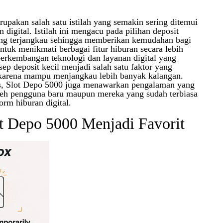
upakan salah satu istilah yang semakin sering ditemui
 digital. Istilah ini mengacu pada pilihan deposit
ng terjangkau sehingga memberikan kemudahan bagi
tuk menikmati berbagai fitur hiburan secara lebih
perkembangan teknologi dan layanan digital yang
ep deposit kecil menjadi salah satu faktor yang
 karena mampu menjangkau lebih banyak kalangan.
is, Slot Depo 5000 juga menawarkan pengalaman yang
eh pengguna baru maupun mereka yang sudah terbiasa
rm hiburan digital.
t Depo 5000 Menjadi Favorit