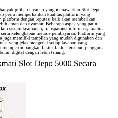
 banyak pilihan layanan yang menawarkan Slot Depo
ap perlu memperhatikan kualitas platform yang
h platform dengan reputasi baik akan memberikan
ebih aman dan nyaman. Beberapa aspek yang patut
 lain sistem keamanan, transparansi informasi, kualitas
 serta kelengkapan metode pembayaran. Platform yang
ya juga memiliki tampilan yang mudah digunakan dan
asi yang jelas mengenai setiap layanan yang
n mempertimbangkan faktor-faktor tersebut, pengguna
buran digital dengan lebih tenang.
mati Slot Depo 5000 Secara