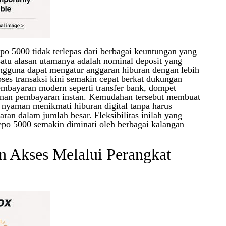
epo 5000 tidak terlepas dari berbagai keuntungan yang
satu alasan utamanya adalah nominal deposit yang
ngguna dapat mengatur anggaran hiburan dengan lebih
roses transaksi kini semakin cepat berkat dukungan
mbayaran modern seperti transfer bank, dompet
yanan pembayaran instan. Kemudahan tersebut membuat
 nyaman menikmati hiburan digital tanpa harus
ran dalam jumlah besar. Fleksibilitas inilah yang
po 5000 semakin diminati oleh berbagai kalangan
 Akses Melalui Perangkat