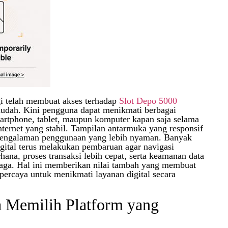
i telah membuat akses terhadap
Slot Depo 5000
udah. Kini pengguna dapat menikmati berbagai
artphone, tablet, maupun komputer kapan saja selama
nternet yang stabil. Tampilan antarmuka yang responsif
engalaman penggunaan yang lebih nyaman. Banyak
igital terus melakukan pembaruan agar navigasi
hana, proses transaksi lebih cepat, serta keamanan data
jaga. Hal ini memberikan nilai tambah yang membuat
ercaya untuk menikmati layanan digital secara
a Memilih Platform yang
a