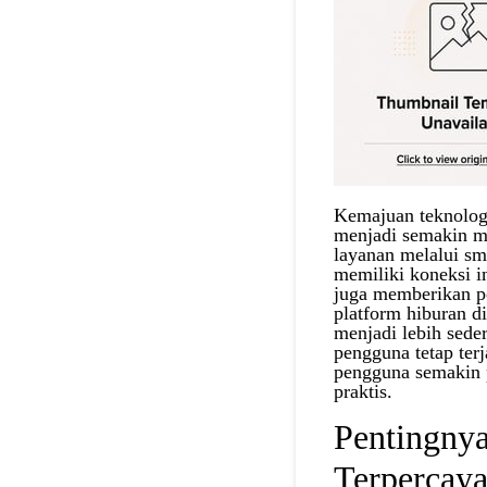
Kemajuan teknolog
menjadi semakin m
layanan melalui sm
memiliki koneksi i
juga memberikan p
platform hiburan d
menjadi lebih seder
pengguna tetap ter
pengguna semakin p
praktis.
Pentingny
Terpercay