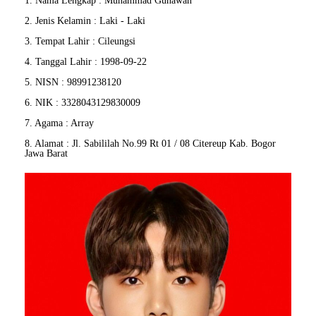
1. Nama Lengkap : Muhammad Gunawan
2. Jenis Kelamin : Laki - Laki
3. Tempat Lahir : Cileungsi
4. Tanggal Lahir : 1998-09-22
5. NISN : 98991238120
6. NIK : 3328043129830009
7. Agama : Array
8. Alamat : Jl. Sabililah No.99 Rt 01 / 08 Citereup Kab. Bogor
Jawa Barat