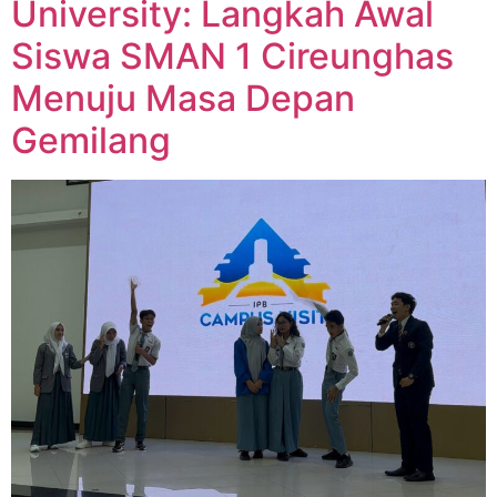
University: Langkah Awal
Siswa SMAN 1 Cireunghas
Menuju Masa Depan
Gemilang